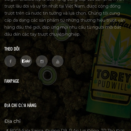
trượt lâu đời và uy tín nhất tại Việt Nam, được cộng đồng
trượt trên cả nước tin tưởng và lựa chọn. Chúng tôi cung
cấp đa dạng các sản phẩm từ những thương hiệu trượt ván
hàng đầu thế giới, đáp ứng mọi nhu cầu từ người mới bắt
đầu đến các tay trượt chuyên nghiệp.
THEO DÕI
FANPAGE
ĐỊA CHỈ CỬA HÀNG
Địa chỉ
📍 B001-Sala Sarica, Đường D9, P.An Lợi Đông, TP.Thủ Đức