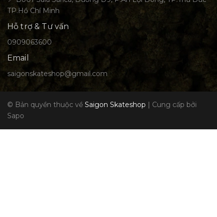
TP.Hồ Chí Minh
Hỗ trợ & Tư vấn
0909063600
Email
saigonskateshop@gmail.com
© Bản quyền thuộc về
Saigon Skateshop
|
Cung cấp bởi
Sapo