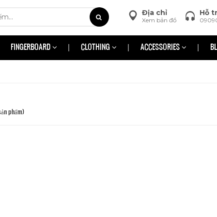
Địa chỉ
Hỗ t
Xem bản đồ
0909
FINGERBOARD
CLOTHING
ACCESSORIES
B
sản phẩm)