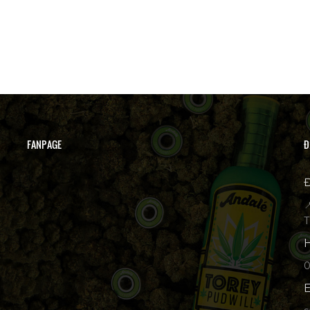
FANPAGE
Đ
Đ

T
H
p
E