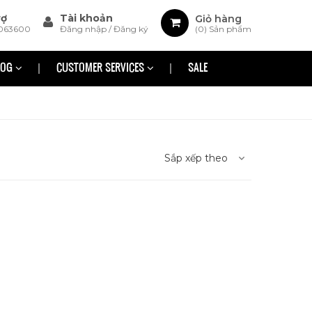
rợ
Tài khoản
Giỏ hàng
063600
Đăng nhập
/
Đăng ký
(
0
) Sản phẩm
LOG
CUSTOMER SERVICES
SALE
Sắp xếp theo