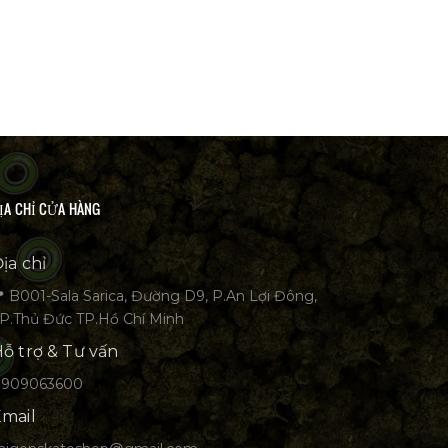
ỊA CHỈ CỬA HÀNG
ịa chỉ
 B001-Sala Sarica, Đường D9, P.An Lợi Đông,
P.Thủ Đức TP.Hồ Chí Minh
ỗ trợ & Tư vấn
0909063600
mail