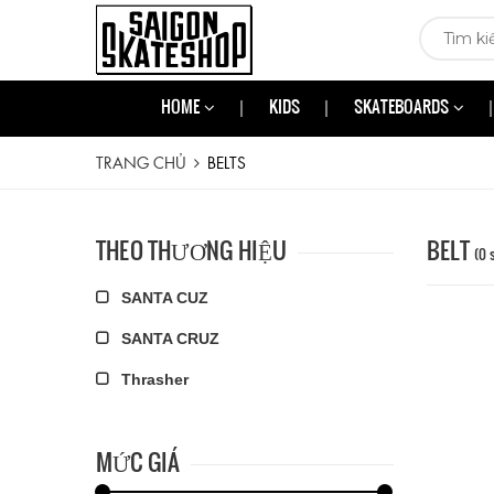
HOME
KIDS
SKATEBOARDS
TRANG CHỦ
BELTS
THEO THƯƠNG HIỆU
BELT
(0 
SANTA CUZ
SANTA CRUZ
Thrasher
MỨC GIÁ