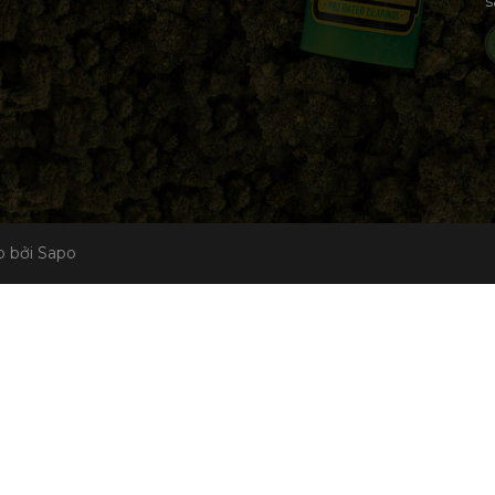
s
 bởi Sapo