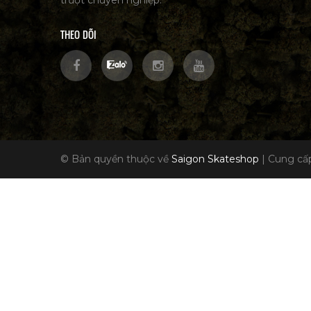
trượt chuyên nghiệp.
THEO DÕI
© Bản quyền thuộc về
Saigon Skateshop
|
Cung cấp