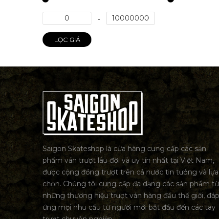
LỌC GIÁ
Saigon Skateshop là cửa hàng cung cấp các sản
phẩm ván trượt lâu đời và uy tín nhất tại Việt Nam,
được cộng đồng trượt trên cả nước tin tưởng và lựa
chọn. Chúng tôi cung cấp đa dạng các sản phẩm từ
những thương hiệu trượt ván hàng đầu thế giới, đá
ứng mọi nhu cầu từ người mới bắt đầu đến các tay