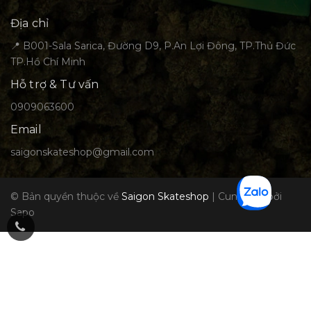
Địa chỉ
📍 B001-Sala Sarica, Đường D9, P.An Lợi Đông, TP.Thủ Đức
TP.Hồ Chí Minh
Hỗ trợ & Tư vấn
0909063600
Email
saigonskateshop@gmail.com
© Bản quyền thuộc về
Saigon Skateshop
|
Cung cấp bởi
Sapo