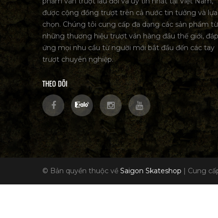
phẩm ván trượt lâu đời và uy tín nhất tại Việt Nam,
SAIGON SKATESHOP
được cộng đồng trượt trên cả nước tin tưởng và lựa
BLACKMAGIC
chọn. Chúng tôi cung cấp đa dạng các sản phẩm từ
những thương hiệu trượt ván hàng đầu thế giới, đá
JESSUP
ứng mọi nhu cầu từ người mới bắt đầu đến các tay
SKATE MENTAL
trượt chuyên nghiệp.
PRIMITIVE
THEO DÕI
PLAN B
MOB
GRIZZLY
BLANK
© Bản quyền thuộc về
Saigon Skateshop
|
Cung cấp