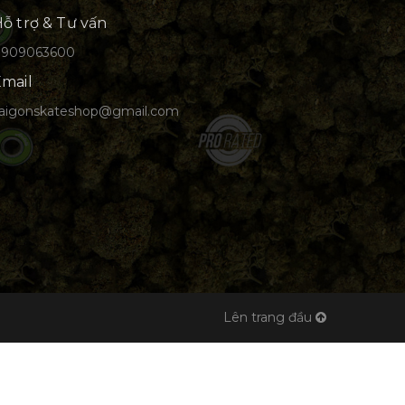
ỗ trợ & Tư vấn
0909063600
mail
aigonskateshop@gmail.com
Lên trang đầu