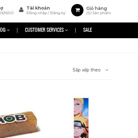
rợ
Tài khoản
Giỏ hàng
063600
Đăng nhập
/
Đăng ký
(
0
) Sản phẩm
LOG
CUSTOMER SERVICES
SALE
Sắp xếp theo