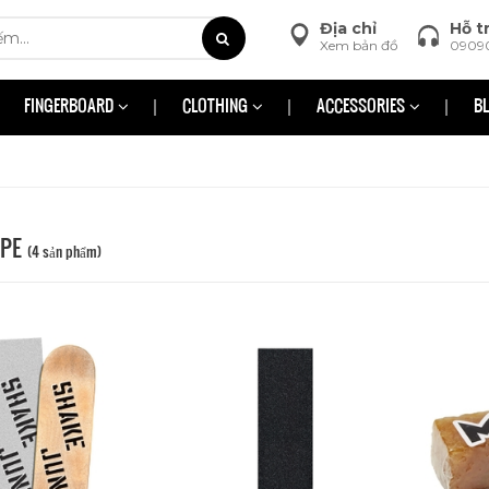
Địa chỉ
Hỗ t
Xem bản đồ
0909
FINGERBOARD
CLOTHING
ACCESSORIES
B
APE
(4 sản phẩm)