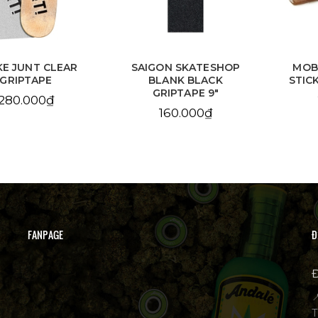
E JUNT CLEAR
SAIGON SKATESHOP
MOB
GRIPTAPE
BLANK BLACK
STIC
GRIPTAPE 9"
280.000₫
160.000₫
FANPAGE
Đ
Đ

T