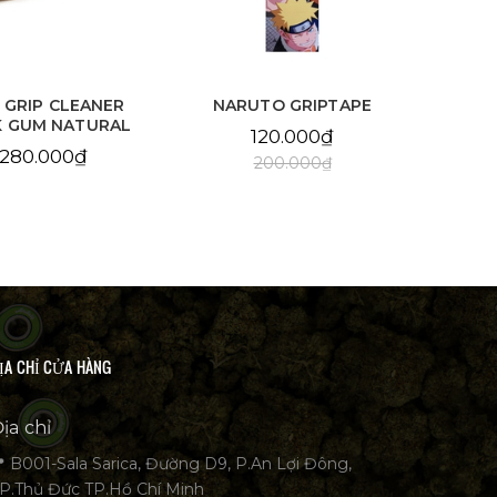
 GRIP CLEANER
NARUTO GRIPTAPE
K GUM NATURAL
120.000₫
280.000₫
200.000₫
ỊA CHỈ CỬA HÀNG
ịa chỉ
 B001-Sala Sarica, Đường D9, P.An Lợi Đông,
P.Thủ Đức TP.Hồ Chí Minh