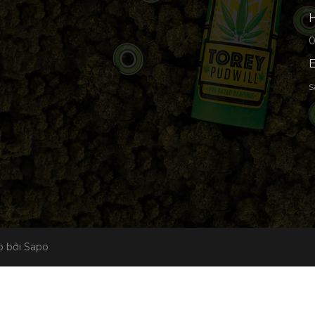
H
p
E
s
 bởi Sapo