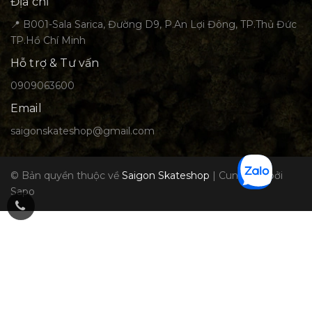
Địa chỉ
📍 B001-Sala Sarica, Đường D9, P.An Lợi Đông, TP.Thủ Đức
TP.Hồ Chí Minh
Hỗ trợ & Tư vấn
0909063600
Email
saigonskateshop@gmail.com
© Bản quyền thuộc về
Saigon Skateshop
|
Cung cấp bởi
Sapo