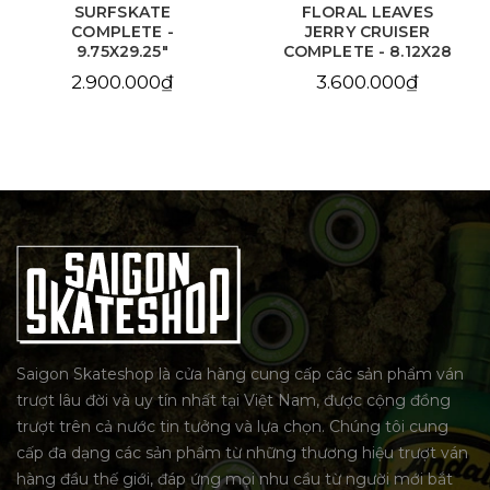
SURFSKATE
FLORAL LEAVES
COMPLETE -
JERRY CRUISER
9.75X29.25"
COMPLETE - 8.12X28
2.900.000₫
3.600.000₫
Saigon Skateshop là cửa hàng cung cấp các sản phẩm ván
trượt lâu đời và uy tín nhất tại Việt Nam, được cộng đồng
trượt trên cả nước tin tưởng và lựa chọn. Chúng tôi cung
cấp đa dạng các sản phẩm từ những thương hiệu trượt ván
hàng đầu thế giới, đáp ứng mọi nhu cầu từ người mới bắt