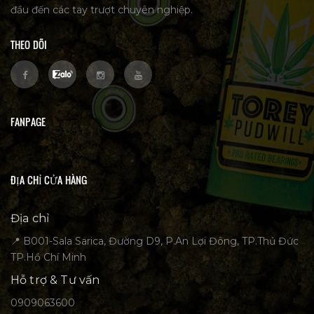
đầu đến các tay trượt chuyên nghiệp.
THEO DÕI
FANPAGE
ĐỊA CHỈ CỬA HÀNG
Địa chỉ
📍 B001-Sala Sarica, Đường D9, P.An Lợi Đông, TP.Thủ Đức
TP.Hồ Chí Minh
Hỗ trợ & Tư vấn
0909063600