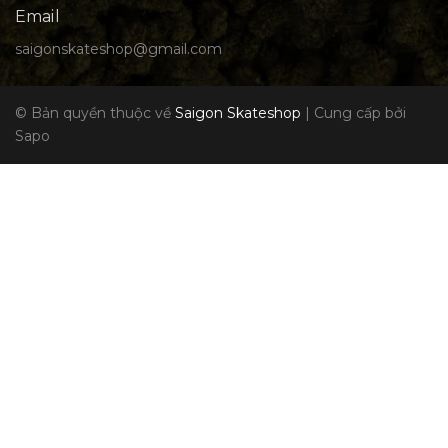
Email
saigonskateshop@gmail.com
© Bản quyền thuộc về
Saigon Skateshop
|
Cung cấp bởi
Sapo