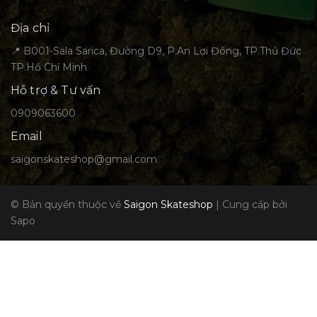
Địa chỉ
📍 B001-Sala Sarica, Đường D9, P.An Lợi Đông, TP.Thủ Đức
TP.Hồ Chí Minh
Hỗ trợ & Tư vấn
0909063600
Email
saigonskateshop@gmail.com
© Bản quyền thuộc về
Saigon Skateshop
|
Cung cấp bởi
Sapo