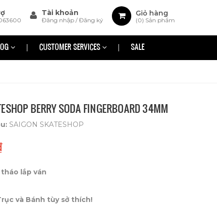
rợ
Tài khoản
Giỏ hàng
063600
Đăng nhập
/
Đăng ký
(
0
) Sản phẩm
LOG
CUSTOMER SERVICES
SALE
TESHOP BERRY SODA FINGERBOARD 34MM
ệu:
SAIGON SKATESHOP
₫
tháo lắp ván
ục và Bánh tùy sở thích!