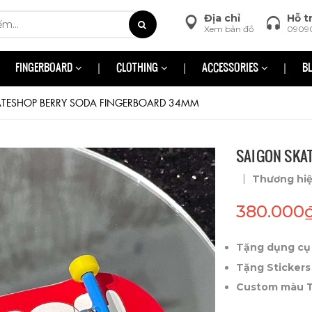
Địa chỉ
Hỗ t
Xem bản đồ
0909
FINGERBOARD
CLOTHING
ACCESSORIES
B
TESHOP BERRY SODA FINGERBOARD 34MM
SAIGON SKA
|
Thương hi
380.000
Tặng dụng cụ 
Tặng Stickers
Custom màu Tr