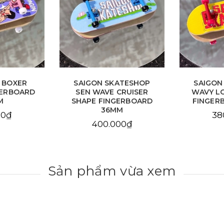
ATESHOP
SAIGON SKATESHOP
SAIGON
CRUISER
WAVY LOGO YELLOW
POP 
ERBOARD
FINGERBOARD 34MM
FINGER
M
380.000₫
38
00₫
Sản phẩm vừa xem