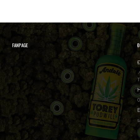
FANPAGE
Đ
Đ

T
H
p
E
s