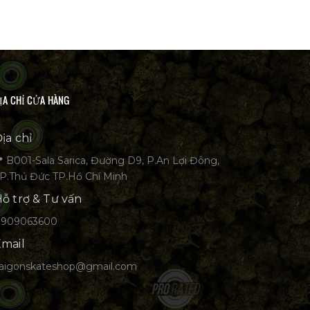
ỊA CHỈ CỬA HÀNG
ịa chỉ
 B001-Sala Sarica, Đường D9, P.An Lợi Đông,
P.Thủ Đức TP.Hồ Chí Minh
ỗ trợ & Tư vấn
0909063600
mail
aigonskateshop@gmail.com