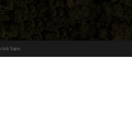
 bởi Sapo