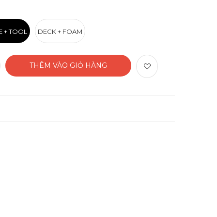
E + TOOL
DECK + FOAM
THÊM VÀO GIỎ HÀNG