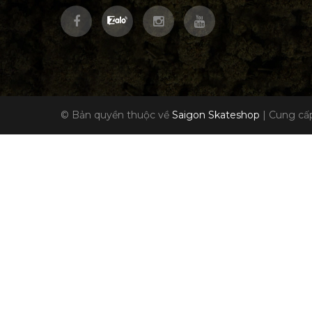
© Bản quyền thuộc về
Saigon Skateshop
|
Cung cấp