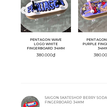
VE
PENTAGON BOXER
SAIGON SK
E
PURPLE FINGERBOARD
SEN WAVE 
34MM
34MM
SHAPE FING
36M
380.000₫
400.0
SAIGON SKATESHOP BERRY SODA
FINGERBOARD 34MM