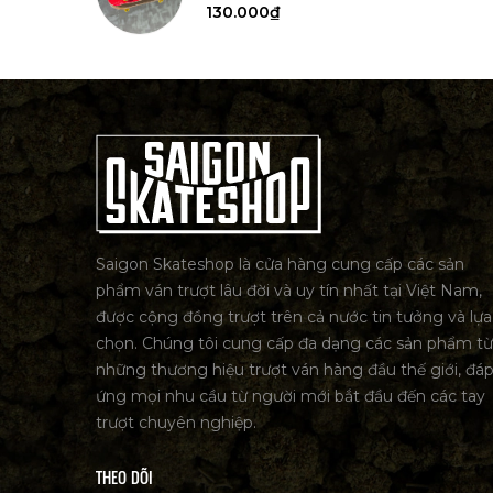
130.000₫
Saigon Skateshop là cửa hàng cung cấp các sản
phẩm ván trượt lâu đời và uy tín nhất tại Việt Nam,
được cộng đồng trượt trên cả nước tin tưởng và lựa
chọn. Chúng tôi cung cấp đa dạng các sản phẩm từ
những thương hiệu trượt ván hàng đầu thế giới, đá
ứng mọi nhu cầu từ người mới bắt đầu đến các tay
trượt chuyên nghiệp.
THEO DÕI