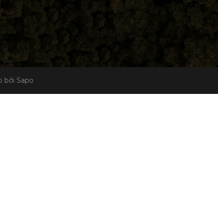
 bởi Sapo