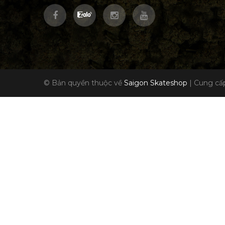
© Bản quyền thuộc về
Saigon Skateshop
|
Cung cấp