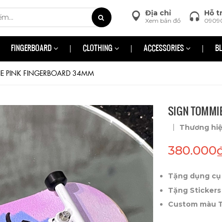
Địa chỉ
Hỗ t
Xem bản đồ
0909
FINGERBOARD
CLOTHING
ACCESSORIES
B
E PINK FINGERBOARD 34MM
SIGN TOMMI
|
Thương hi
380.000
Tặng dụng cụ 
Tặng Stickers
Custom màu Tr