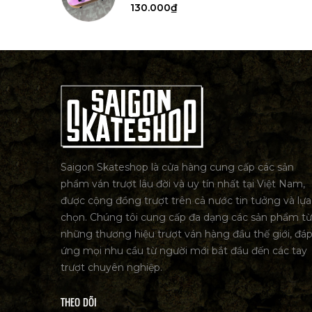
130.000₫
Saigon Skateshop là cửa hàng cung cấp các sản
phẩm ván trượt lâu đời và uy tín nhất tại Việt Nam,
được cộng đồng trượt trên cả nước tin tưởng và lựa
chọn. Chúng tôi cung cấp đa dạng các sản phẩm từ
những thương hiệu trượt ván hàng đầu thế giới, đá
ứng mọi nhu cầu từ người mới bắt đầu đến các tay
trượt chuyên nghiệp.
THEO DÕI