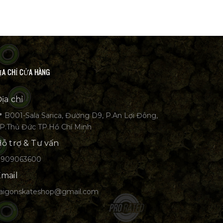
ỊA CHỈ CỬA HÀNG
ịa chỉ
 B001-Sala Sarica, Đường D9, P.An Lợi Đông,
P.Thủ Đức TP.Hồ Chí Minh
ỗ trợ & Tư vấn
0909063600
mail
aigonskateshop@gmail.com