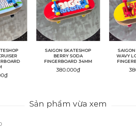
ATESHOP
SAIGON SKATESHOP
SAIGON
CRUISER
BERRY SODA
WAVY L
ERBOARD
FINGERBOARD 34MM
FINGER
M
380.000₫
38
00₫
Sản phẩm vừa xem
D