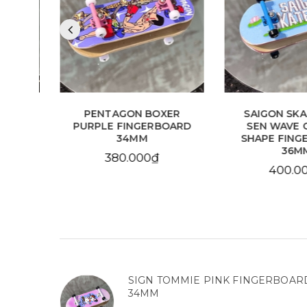
VE
PENTAGON BOXER
SAIGON SK
E
PURPLE FINGERBOARD
SEN WAVE 
34MM
34MM
SHAPE FING
36M
380.000₫
400.0
SIGN TOMMIE PINK FINGERBOAR
34MM