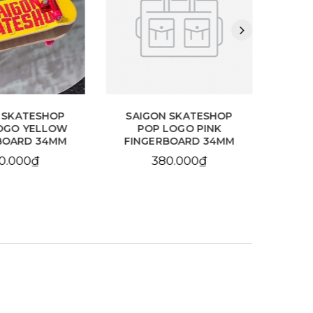
 SKATESHOP
SAIGON SKATESHOP
F
OGO YELLOW
POP LOGO PINK
PR
BOARD 34MM
FINGERBOARD 34MM
0.000₫
380.000₫