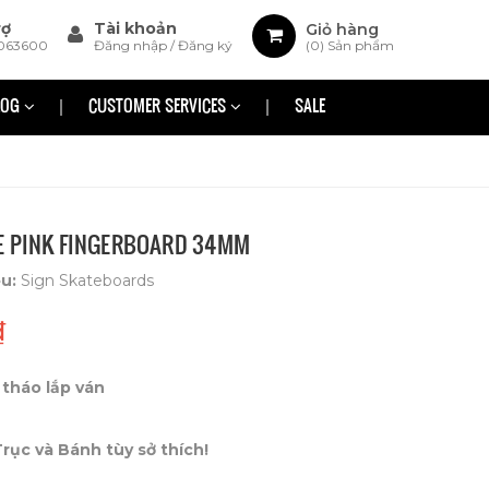
rợ
Tài khoản
Giỏ hàng
063600
Đăng nhập
/
Đăng ký
(
0
) Sản phẩm
LOG
CUSTOMER SERVICES
SALE
E PINK FINGERBOARD 34MM
ệu:
Sign Skateboards
₫
tháo lắp ván
ục và Bánh tùy sở thích!