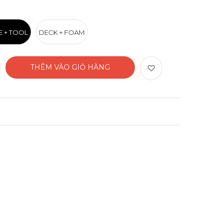
E + TOOL
DECK + FOAM
THÊM VÀO GIỎ HÀNG