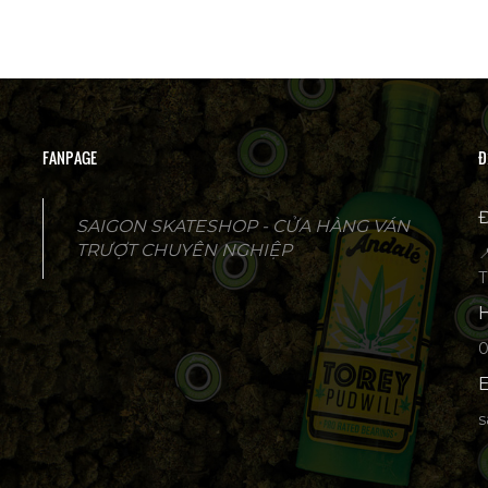
FANPAGE
Đ
Đ
SAIGON SKATESHOP - CỬA HÀNG VÁN
TRƯỢT CHUYÊN NGHIỆP

T
H
p
E
s