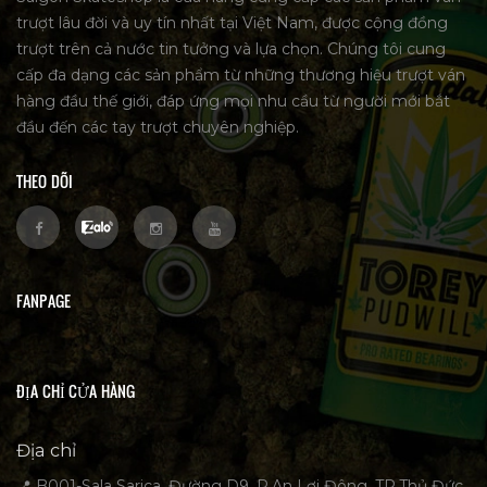
trượt lâu đời và uy tín nhất tại Việt Nam, được cộng đồng
trượt trên cả nước tin tưởng và lựa chọn. Chúng tôi cung
cấp đa dạng các sản phẩm từ những thương hiệu trượt ván
hàng đầu thế giới, đáp ứng mọi nhu cầu từ người mới bắt
đầu đến các tay trượt chuyên nghiệp.
THEO DÕI
FANPAGE
ĐỊA CHỈ CỬA HÀNG
Địa chỉ
📍 B001-Sala Sarica, Đường D9, P.An Lợi Đông, TP.Thủ Đức