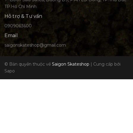
TP.Hồ Chí Minh
Hỗ trợ & Tư vấn
0909063600
Email
saigonskateshop@gmail.com
© Bản quyền thuộc về
Saigon Skateshop
|
Cung cấp bởi
Sapo