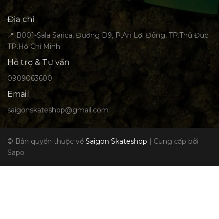
Địa chỉ
📍 B001-Sala Sarica, Đường D9, P.An Lợi Đông, TP.Thủ Đức
TP.Hồ Chí Minh
Hỗ trợ & Tư vấn
0909063600
Email
saigonskateshop@gmail.com
© Bản quyền thuộc về
Saigon Skateshop
|
Cung cấp bởi
Sapo