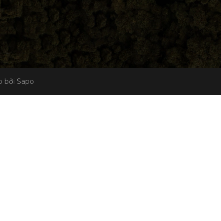
 bởi Sapo