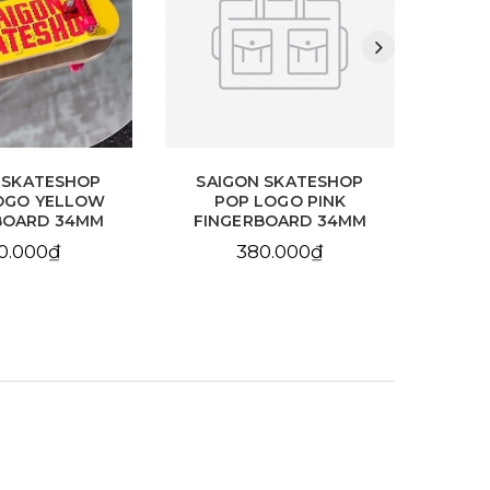
 SKATESHOP
SAIGON SKATESHOP
F
OGO YELLOW
POP LOGO PINK
PR
BOARD 34MM
FINGERBOARD 34MM
0.000₫
380.000₫