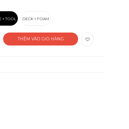
E + TOOL
DECK + FOAM
THÊM VÀO GIỎ HÀNG