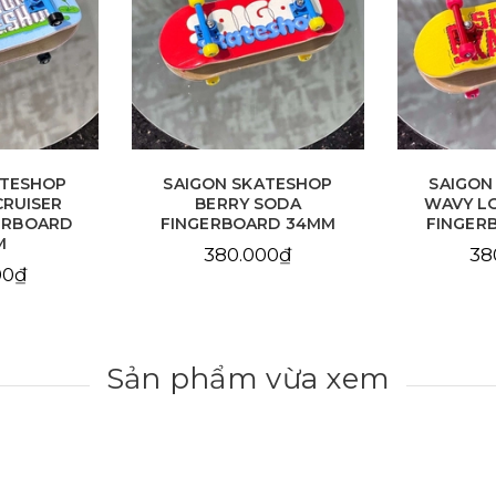
ATESHOP
SAIGON SKATESHOP
SAIGON
CRUISER
BERRY SODA
WAVY L
ERBOARD
FINGERBOARD 34MM
FINGER
M
380.000₫
38
00₫
Sản phẩm vừa xem