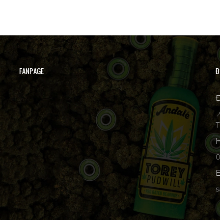
FANPAGE
Đ
Đ

T
H
p
E
s