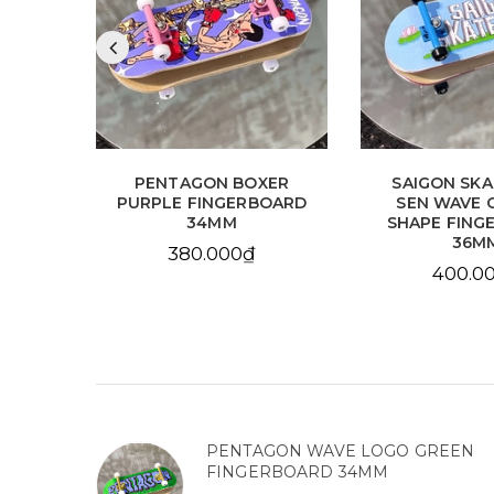
VE
PENTAGON BOXER
SAIGON SK
E
PURPLE FINGERBOARD
SEN WAVE 
34MM
34MM
SHAPE FING
36M
380.000₫
400.0
PENTAGON WAVE LOGO GREEN
FINGERBOARD 34MM