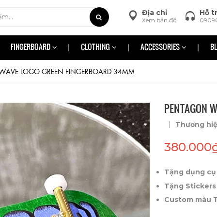
Địa chỉ
Hỗ t
Xem bản đồ
0909
FINGERBOARD
CLOTHING
ACCESSORIES
B
WAVE LOGO GREEN FINGERBOARD 34MM
PENTAGON W
|
Thương hi
380.000
Tặng dụng cụ 
Tặng Stickers
Custom màu Tr