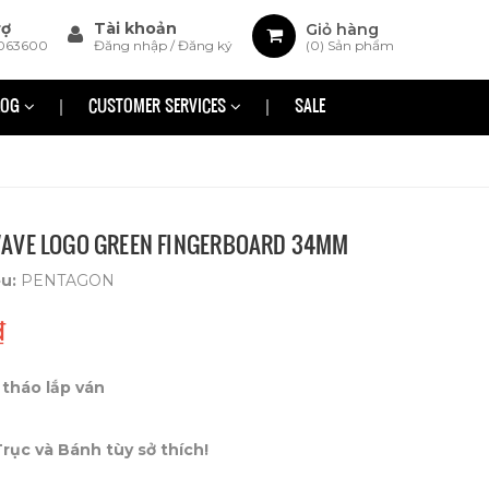
rợ
Tài khoản
Giỏ hàng
063600
Đăng nhập
/
Đăng ký
(
0
) Sản phẩm
LOG
CUSTOMER SERVICES
SALE
AVE LOGO GREEN FINGERBOARD 34MM
ệu:
PENTAGON
₫
tháo lắp ván
ục và Bánh tùy sở thích!