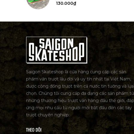
130.000₫
Saigon Skateshop là cửa hàng cung cấp các sản
phẩm ván trượt lâu đời và uy tín nhất tại Việt Nam,
được cộng đồng trượt trên cả nước tin tưởng và lựa
chọn. Chúng tôi cung cấp đa dạng các sản phẩm từ
những thương hiệu trượt ván hàng đầu thế giới, đá
ứng mọi nhu cầu từ người mới bắt đầu đến các tay
trượt chuyên nghiệp.
THEO DÕI