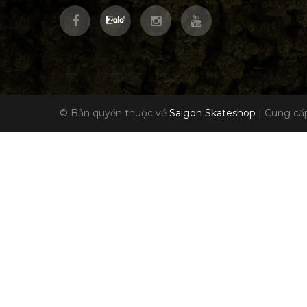
© Bản quyền thuộc về
Saigon Skateshop
|
Cung cấp