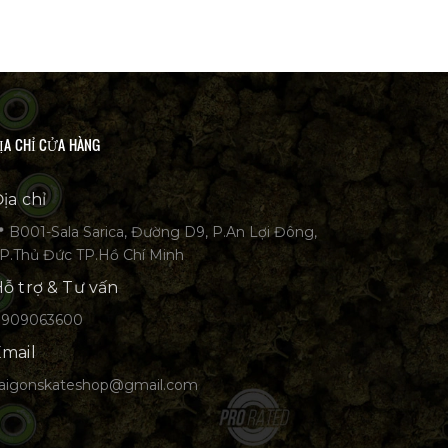
ỊA CHỈ CỬA HÀNG
ịa chỉ
 B001-Sala Sarica, Đường D9, P.An Lợi Đông,
P.Thủ Đức TP.Hồ Chí Minh
ỗ trợ & Tư vấn
0909063600
mail
aigonskateshop@gmail.com