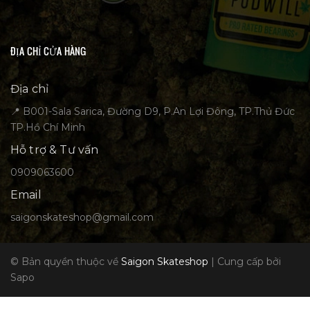
ĐỊA CHỈ CỬA HÀNG
Địa chỉ
📍 B001-Sala Sarica, Đường D9, P.An Lợi Đông, TP.Thủ Đức
TP.Hồ Chí Minh
Hỗ trợ & Tư vấn
0909063600
Email
saigonskateshop@gmail.com
© Bản quyền thuộc về
Saigon Skateshop
|
Cung cấp bởi
Sapo