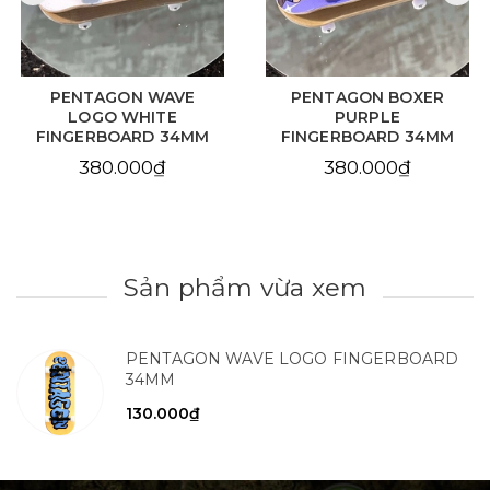
PENTAGON BOXER
SAIGON SKATESHOP
PURPLE
SEN WAVE CRUISER
FINGERBOARD 34MM
SHAPE FINGERBOARD
36MM
380.000₫
400.000₫
Sản phẩm vừa xem
PENTAGON WAVE LOGO FINGERBOARD
34MM
130.000₫