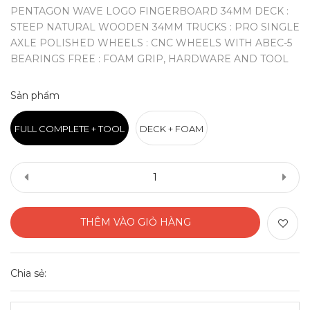
PENTAGON WAVE LOGO FINGERBOARD 34MM DECK :
STEEP NATURAL WOODEN 34MM TRUCKS : PRO SINGLE
AXLE POLISHED WHEELS : CNC WHEELS WITH ABEC-5
BEARINGS FREE : FOAM GRIP, HARDWARE AND TOOL
Sản phẩm
FULL COMPLETE + TOOL
DECK + FOAM
THÊM VÀO GIỎ HÀNG
Chia sẻ: