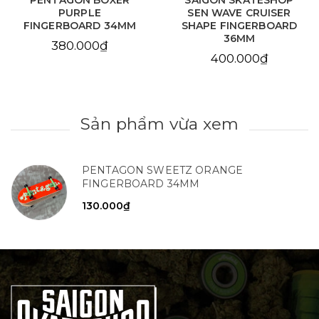
PENTAGON BOXER
SAIGON SKATESHOP
PURPLE
SEN WAVE CRUISER
FINGERBOARD 34MM
SHAPE FINGERBOARD
36MM
380.000₫
400.000₫
Sản phẩm vừa xem
PENTAGON SWEETZ ORANGE
FINGERBOARD 34MM
130.000₫