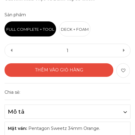
Sản phẩm
FULL COMPLETE + TOOL
DECK + FOAM
THÊM VÀO GIỎ HÀNG
Chia sẻ:
Mô tả
Mặt ván:
Pentagon Sweetz 34mm Orange.