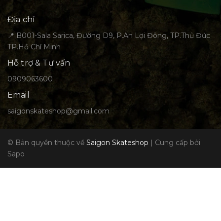
Địa chỉ
📍 B001-Sala Sarica, Đường D9, P.An Lợi Đông, TP.Thủ Đức
TP.Hồ Chí Minh
Hỗ trợ & Tư vấn
0909063600
Email
saigonskateshop@gmail.com
© Bản quyền thuộc về
Saigon Skateshop
|
Cung cấp bởi
Sapo