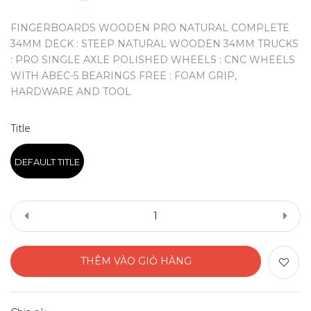
FINGERBOARDS WOODEN PRO NATURAL COMPLETE
34MM DECK : STEEP NATURAL WOODEN 34MM TRUCKS
: PRO SINGLE AXLE POLISHED WHEELS : CNC WHEELS
WITH ABEC-5 BEARINGS FREE : FOAM GRIP,
HARDWARE AND TOOL
Title
DEFAULT TITLE
THÊM VÀO GIỎ HÀNG