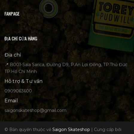
FANPAGE
ĐỊA CHỈ CỬA HÀNG
Địa chỉ
📍 B001-Sala Sarica, Đường D9, P.An Lợi Đông, TP.Thủ Đức
TP.Hồ Chí Minh
Hỗ trợ & Tư vấn
0909063600
Email
saigonskateshop@gmail.com
© Bản quyền thuộc về
Saigon Skateshop
|
Cung cấp bởi