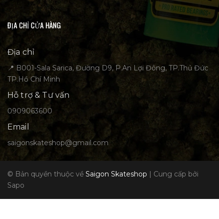
ĐỊA CHỈ CỬA HÀNG
Địa chỉ
📍 B001-Sala Sarica, Đường D9, P.An Lợi Đông, TP.Thủ Đức
TP.Hồ Chí Minh
Hỗ trợ & Tư vấn
0909063600
Email
saigonskateshop@gmail.com
© Bản quyền thuộc về
Saigon Skateshop
|
Cung cấp bởi
Sapo