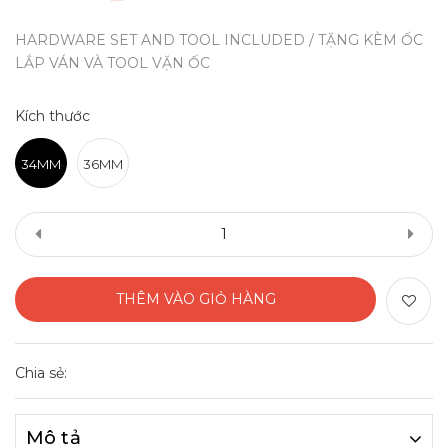
HARDWARE SET AND TOOL INCLUDED / TẶNG KÈM ỐC
LẮP VÁN VÀ TOOL VẶN ỐC
Kích thước
34MM
36MM
THÊM VÀO GIỎ HÀNG
Chia sẻ:
Mô tả