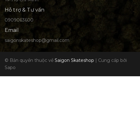
Hỗ trợ & Tư vấn
0909063600
Email
saigonskateshop@gmail.com
© Bản quyền thuộc về
Saigon Skateshop
|
Cung cấp bởi
Sapo