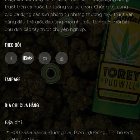
trượt trên cả nước tin tưởng và lựa chọn. Chúng tôi cung
cấp đa dạng các sản phẩm từ những thương hiệu trượt ván
hàng đầu thế giới, đáp ứng mọi nhu cầu từ người mới bắt
đầu đến các tay trượt chuyên nghiệp.
THEO DÕI
FANPAGE
ĐỊA CHỈ CỬA HÀNG
Địa chỉ
📍 B001-Sala Sarica, Đường D9, P.An Lợi Đông, TP.Thủ Đức
TP.Hồ Chí Minh