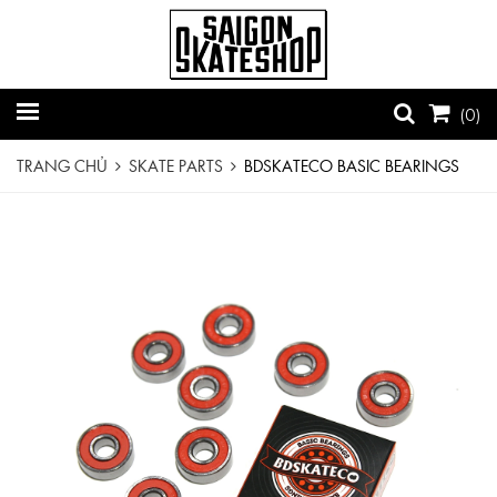
(
0
)
TRANG CHỦ
SKATE PARTS
BDSKATECO BASIC BEARINGS