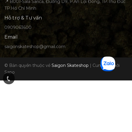
📍 B001-Sala Sarica, Đường D9, P.An Lợi Đông, TP.Thủ Đức
TP.Hồ Chí Minh
Hỗ trợ & Tư vấn
0909063600
Email
saigonskateshop@gmail.com
© Bản quyền thuộc về
Saigon Skateshop
|
Cung cấp bởi
Sapo