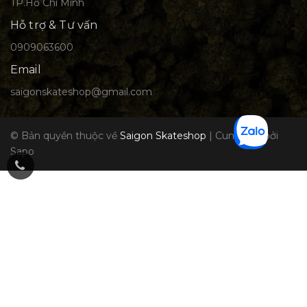
TP.Hồ Chí Minh
Hỗ trợ & Tư vấn
0909063600
Email
saigonskateshop@gmail.com
© Bản quyền thuộc về
Saigon Skateshop
|
Cung cấp bởi
Sapo