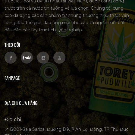
trượt lâu đời và uy tín nhất tại Việt Nam, được cộng đồng
trượt trên cả nước tin tưởng và lựa chọn. Chúng tôi cung
cấp đa dạng các sản phẩm từ những thương hiệu trượt ván
hàng đầu thế giới, đáp ứng mọi nhu cầu từ người mới bắt
đầu đến các tay trượt chuyên nghiệp.
THEO DÕI
FANPAGE
ĐỊA CHỈ CỬA HÀNG
Địa chỉ
📍 B001-Sala Sarica, Đường D9, P.An Lợi Đông, TP.Thủ Đức