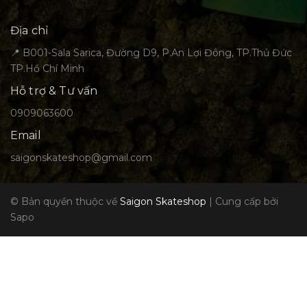
Địa chỉ
📍 B001-Sala Sarica, Đường D9, P.An Lợi Đông, TP.Thủ Đức
TP.Hồ Chí Minh
Hỗ trợ & Tư vấn
0909063600
Email
saigonskateshop@gmail.com
© Bản quyền thuộc về
Saigon Skateshop
|
Cung cấp bởi
Sapo