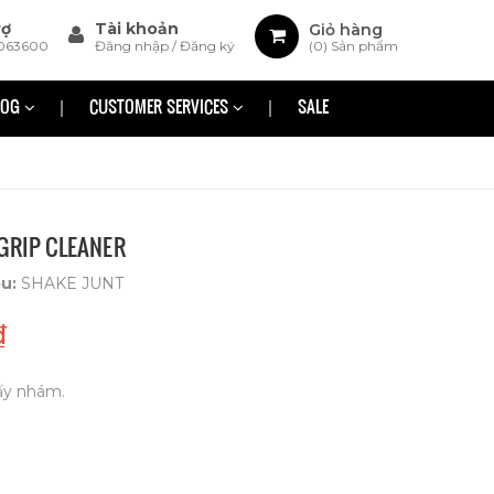
rợ
Tài khoản
Giỏ hàng
063600
Đăng nhập
/
Đăng ký
(
0
) Sản phẩm
LOG
CUSTOMER SERVICES
SALE
GRIP CLEANER
ệu:
SHAKE JUNT
₫
ấy nhám.