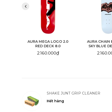
 2.0
AURA MEGA LOGO 2.0
AURA CHAIN 
.125
RED DECK 8.0
SKY BLUE DE
2.160.000₫
2.160.
SHAKE JUNT GRIP CLEANER
Hết hàng