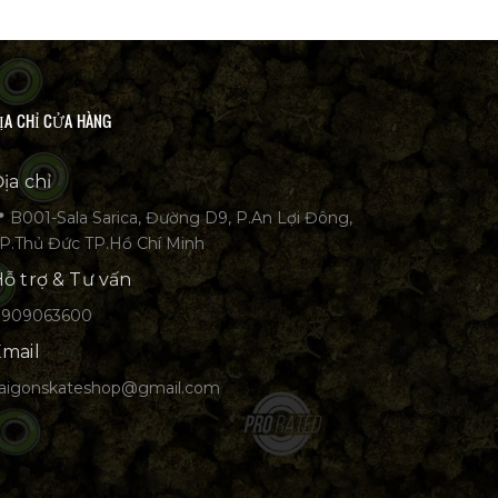
ỊA CHỈ CỬA HÀNG
ịa chỉ
 B001-Sala Sarica, Đường D9, P.An Lợi Đông,
P.Thủ Đức TP.Hồ Chí Minh
ỗ trợ & Tư vấn
0909063600
mail
aigonskateshop@gmail.com