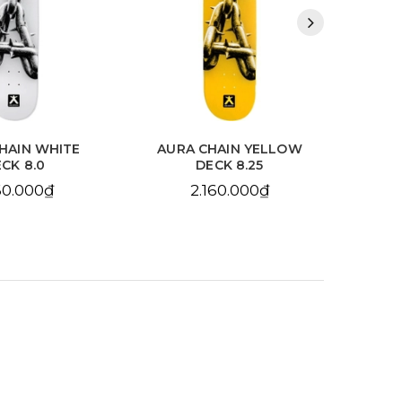
HAIN WHITE
AURA CHAIN YELLOW
BDS
CK 8.0
DECK 8.25
10
60.000₫
2.160.000₫