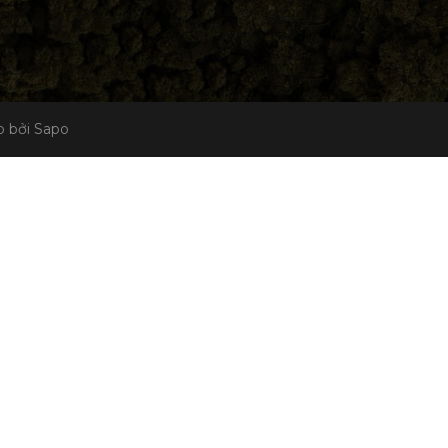
 bởi Sapo