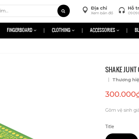
Địa chỉ
Hỗ t
Xem bản đồ
0909
FINGERBOARD
CLOTHING
ACCESSORIES
B
SHAKE JUNT 
|
Thương hi
300.000
Gôm vệ sinh gi
Title