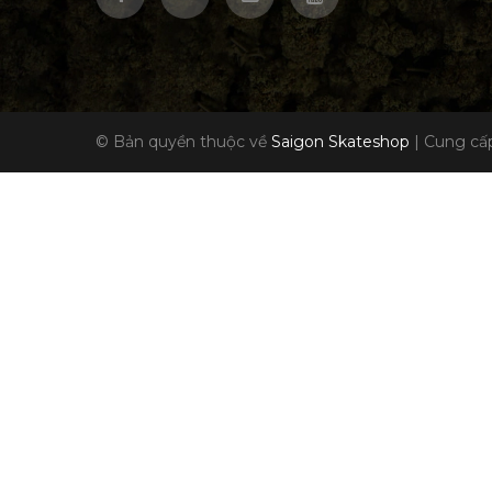
© Bản quyền thuộc về
Saigon Skateshop
|
Cung cấp