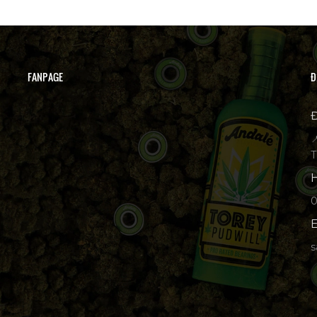
FANPAGE
Đ
Đ

T
H
p
E
s