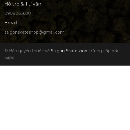
Hỗ trợ & Tư vấn
0909063600
Email
saigonskateshop@gmail.com
© Bản quyền thuộc về
Saigon Skateshop
|
Cung cấp bởi
Sapo