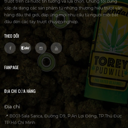
trượt trên cả nước tin tưởng và lựa chọn. Chúng tôi cung
cấp đa dạng các sản phẩm từ những thương hiệu trượt ván
hàng đầu thế giới, đáp ứng mọi nhu cầu từ người mới bắt
đầu đến các tay trượt chuyên nghiệp.
THEO DÕI
FANPAGE
ĐỊA CHỈ CỬA HÀNG
Địa chỉ
📍 B001-Sala Sarica, Đường D9, P.An Lợi Đông, TP.Thủ Đức
TP.Hồ Chí Minh