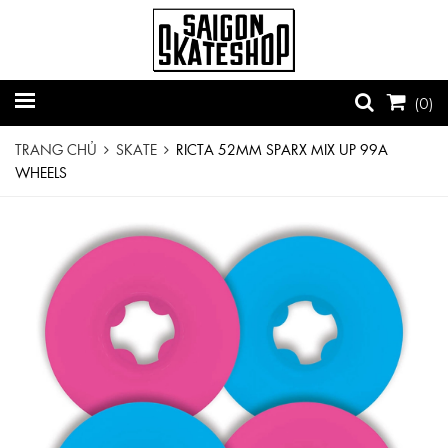
(
0
)
TRANG CHỦ
SKATE
RICTA 52MM SPARX MIX UP 99A
WHEELS