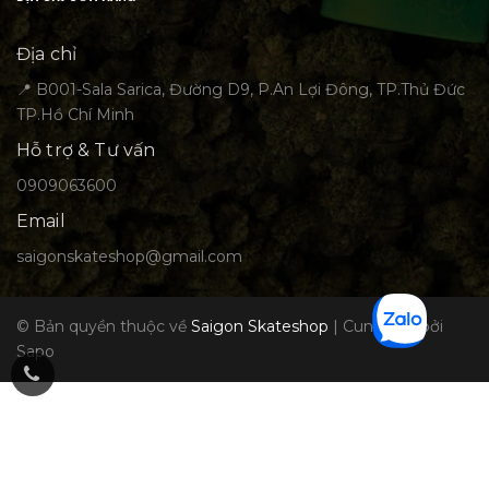
Địa chỉ
📍 B001-Sala Sarica, Đường D9, P.An Lợi Đông, TP.Thủ Đức
TP.Hồ Chí Minh
Hỗ trợ & Tư vấn
0909063600
Email
saigonskateshop@gmail.com
© Bản quyền thuộc về
Saigon Skateshop
|
Cung cấp bởi
Sapo