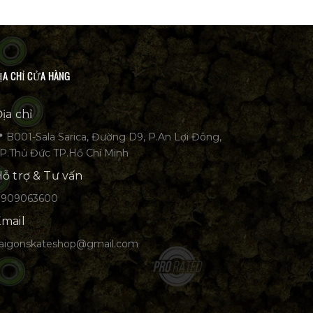
ỊA CHỈ CỬA HÀNG
ịa chỉ
 B001-Sala Sarica, Đường D9, P.An Lợi Đông,
P.Thủ Đức TP.Hồ Chí Minh
ỗ trợ & Tư vấn
0909063600
mail
aigonskateshop@gmail.com