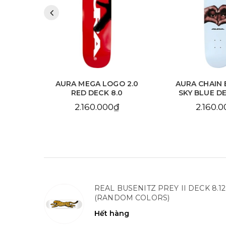
 2.0
AURA MEGA LOGO 2.0
AURA CHAIN 
.125
RED DECK 8.0
SKY BLUE DE
2.160.000₫
2.160.
REAL BUSENITZ PREY II DECK 8.12
(RANDOM COLORS)
Hết hàng