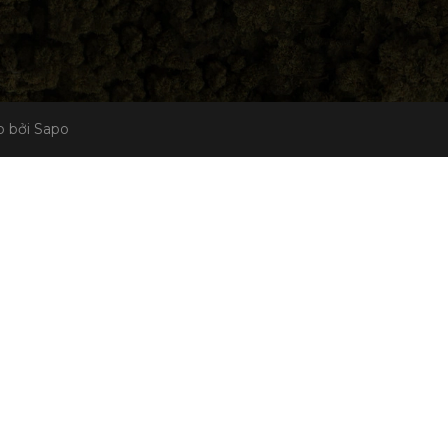
 bởi Sapo