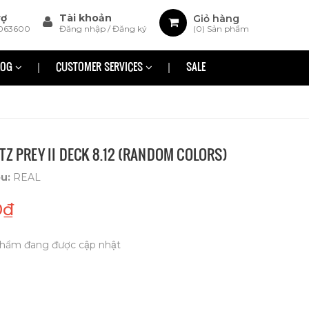
rợ
Tài khoản
Giỏ hàng
063600
Đăng nhập
/
Đăng ký
(
0
) Sản phẩm
LOG
CUSTOMER SERVICES
SALE
TZ PREY II DECK 8.12 (RANDOM COLORS)
ệu:
REAL
0₫
hẩm đang được cập nhật