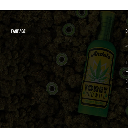
FANPAGE
Đ
Đ

T
H
p
E
s