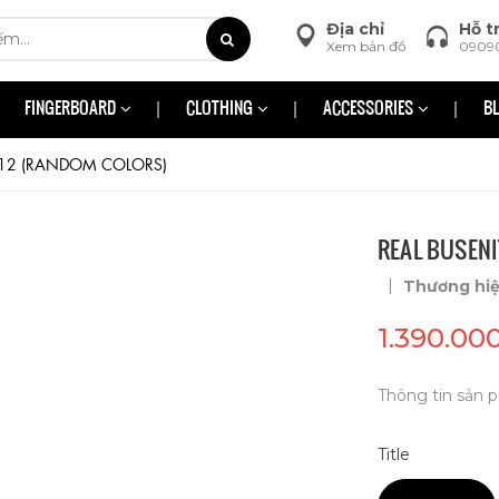
Địa chỉ
Hỗ t
Xem bản đồ
0909
FINGERBOARD
CLOTHING
ACCESSORIES
B
 8.12 (RANDOM COLORS)
REAL BUSENI
|
Thương hi
1.390.00
Thông tin sản p
Title