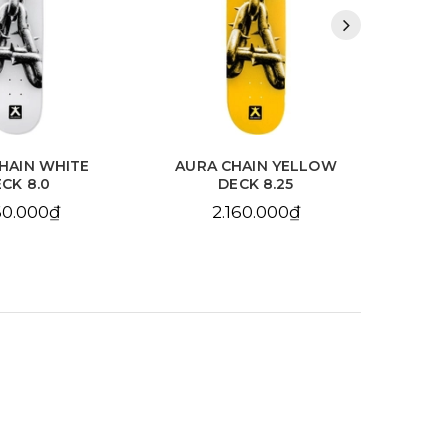
HAIN WHITE
AURA CHAIN YELLOW
BDS
CK 8.0
DECK 8.25
10
60.000₫
2.160.000₫