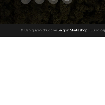
© Bản quyền thuộc về
Saigon Skateshop
|
Cung cấp