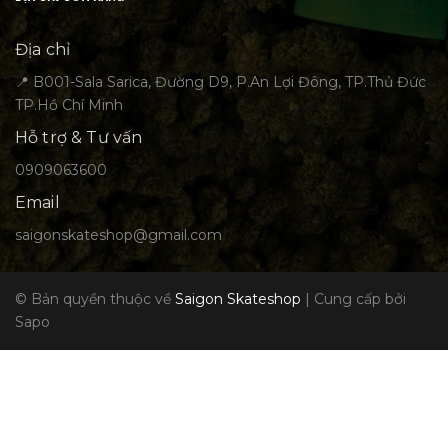
Địa chỉ
📍 B001-Sala Sarica, Đường D9, P.An Lợi Đông, TP.Thủ Đức
TP.Hồ Chí Minh
Hỗ trợ & Tư vấn
0909063600
Email
saigonskateshop@gmail.com
© Bản quyền thuộc về
Saigon Skateshop
|
Cung cấp bởi
Sapo