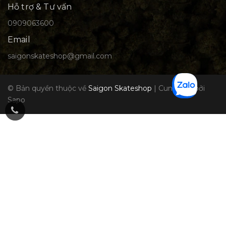
Hỗ trợ & Tư vấn
0909063600
Email
saigonskateshop@gmail.com
© Bản quyền thuộc về
Saigon Skateshop
|
Cung cấp bởi
Sapo