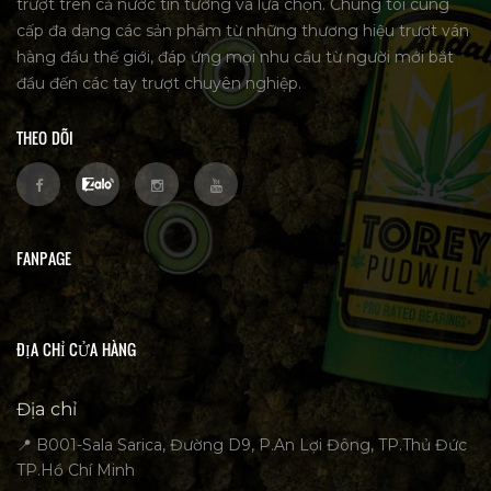
trượt trên cả nước tin tưởng và lựa chọn. Chúng tôi cung
cấp đa dạng các sản phẩm từ những thương hiệu trượt ván
hàng đầu thế giới, đáp ứng mọi nhu cầu từ người mới bắt
đầu đến các tay trượt chuyên nghiệp.
THEO DÕI
FANPAGE
ĐỊA CHỈ CỬA HÀNG
Địa chỉ
📍 B001-Sala Sarica, Đường D9, P.An Lợi Đông, TP.Thủ Đức
TP.Hồ Chí Minh