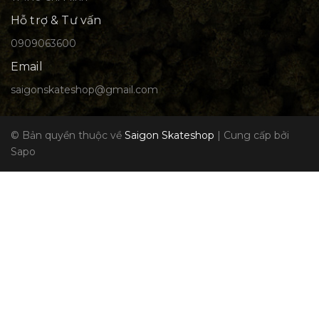
Hỗ trợ & Tư vấn
0909063600
Email
saigonskateshop@gmail.com
© Bản quyền thuộc về
Saigon Skateshop
|
Cung cấp bởi
Sapo