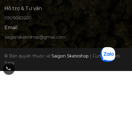
Hỗ trợ & Tư vấn
0909063600
Email
saigonskateshop@gmail.com
© Bản quyền thuộc về
Saigon Skateshop
|
Cung cấp bởi
Sapo