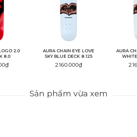
EYE LOVE
AURA CHAIN EYE LOVE
AURA C
CK 8.125
WHITE DECK 8.25
DE
000₫
2.160.000₫
2.1
Sản phẩm vừa xem