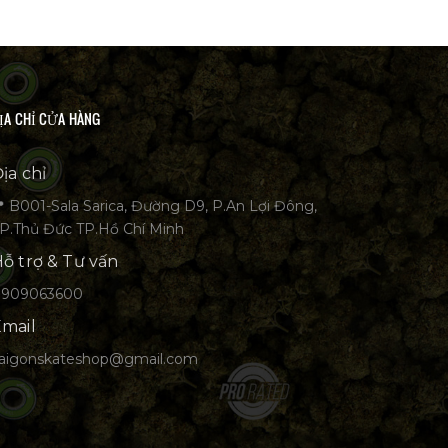
ỊA CHỈ CỬA HÀNG
ịa chỉ
 B001-Sala Sarica, Đường D9, P.An Lợi Đông,
P.Thủ Đức TP.Hồ Chí Minh
ỗ trợ & Tư vấn
0909063600
mail
aigonskateshop@gmail.com