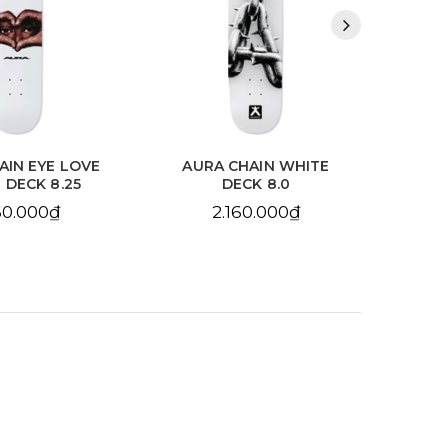
HAIN WHITE
AURA CHAIN YELLOW
BDS
CK 8.0
DECK 8.25
10
60.000₫
2.160.000₫