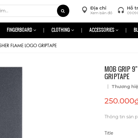
Địa chỉ
Hỗ t
Xem bản đồ
0909
FINGERBOARD
CLOTHING
ACCESSORIES
B
SHER FLAME LOGO GRIPTAPE
MOB GRIP 9"
GRIPTAPE
|
Thương hi
250.000
Thông tin sản p
Title