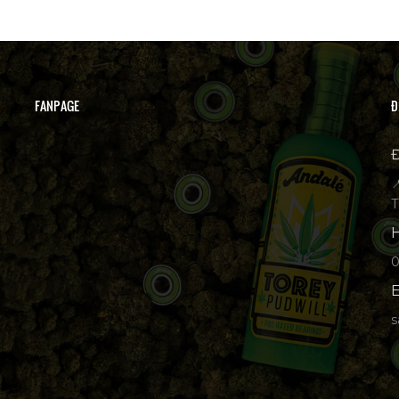
FANPAGE
Đ
Đ

T
H
p
E
s