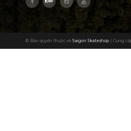
© Bản quyền thuộc về
Saigon Skateshop
|
Cung cấp