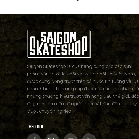
Saigon Skateshop là cửa hàng cung cấp các sản
phẩm ván trượt lâu đời và uy tín nhất tại Việt Nam,
được cộng đồng trượt trên cả nước tin tưởng và lựa
chọn. Chúng tôi cung cấp đa dạng các sản phẩm từ
những thương hiệu trượt ván hàng đầu thế giới, đá
ứng mọi nhu cầu từ người mới bắt đầu đến các tay
trượt chuyên nghiệp.
THEO DÕI