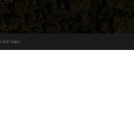
 bởi Sapo