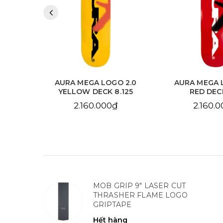
 2.0
AURA MEGA LOGO 2.0
AURA CHAIN 
.125
RED DECK 8.0
SKY BLUE DE
2.160.000₫
2.160.
MOB GRIP 9" LASER CUT
THRASHER FLAME LOGO
GRIPTAPE
Hết hàng