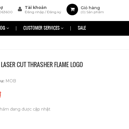
rợ
Tài khoản
Giỏ hàng
063600
Đăng nhập
/
Đăng ký
(
0
) Sản phẩm
LOG
CUSTOMER SERVICES
SALE
 LASER CUT THRASHER FLAME LOGO
ệu:
MOB
₫
hẩm đang được cập nhật