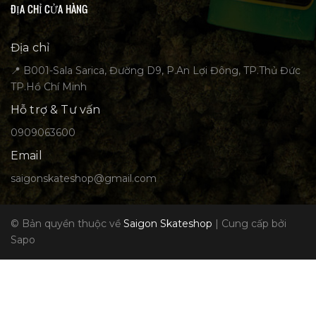
ĐỊA CHỈ CỬA HÀNG
Địa chỉ
📍 B001-Sala Sarica, Đường D9, P.An Lợi Đông, TP.Thủ Đức
TP.Hồ Chí Minh
Hỗ trợ & Tư vấn
0909063600
Email
saigonskateshop@gmail.com
© Bản quyền thuộc về
Saigon Skateshop
|
Cung cấp bởi
Sapo