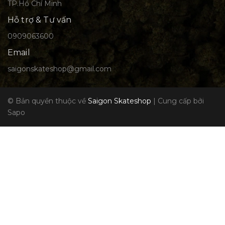
TP.Hồ Chí Minh
Hỗ trợ & Tư vấn
0909063600
Email
saigonskateshop@gmail.com
© Bản quyền thuộc về
Saigon Skateshop
|
Cung cấp bởi
Sapo