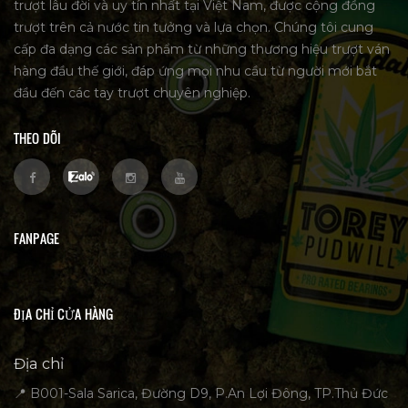
trượt lâu đời và uy tín nhất tại Việt Nam, được cộng đồng
trượt trên cả nước tin tưởng và lựa chọn. Chúng tôi cung
cấp đa dạng các sản phẩm từ những thương hiệu trượt ván
hàng đầu thế giới, đáp ứng mọi nhu cầu từ người mới bắt
đầu đến các tay trượt chuyên nghiệp.
THEO DÕI
FANPAGE
ĐỊA CHỈ CỬA HÀNG
Địa chỉ
📍 B001-Sala Sarica, Đường D9, P.An Lợi Đông, TP.Thủ Đức