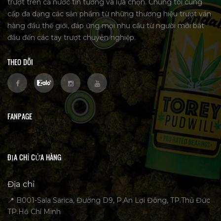
trượt trên cả nước tin tưởng và lựa chọn. Chúng tôi cung
cấp đa dạng các sản phẩm từ những thương hiệu trượt ván
hàng đầu thế giới, đáp ứng mọi nhu cầu từ người mới bắt
đầu đến các tay trượt chuyên nghiệp.
THEO DÕI
FANPAGE
ĐỊA CHỈ CỬA HÀNG
Địa chỉ
📍 B001-Sala Sarica, Đường D9, P.An Lợi Đông, TP.Thủ Đức
TP.Hồ Chí Minh