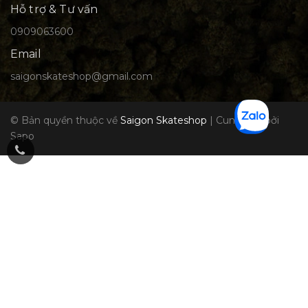
Hỗ trợ & Tư vấn
0909063600
Email
saigonskateshop@gmail.com
© Bản quyền thuộc về
Saigon Skateshop
|
Cung cấp bởi
Sapo