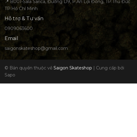
📍 B001-Sala Sarica, Đường D9, P.An Lợi Đông, TP.Thủ Đức
TP.Hồ Chí Minh
Hỗ trợ & Tư vấn
0909063600
Email
saigonskateshop@gmail.com
© Bản quyền thuộc về
Saigon Skateshop
|
Cung cấp bởi
Sapo