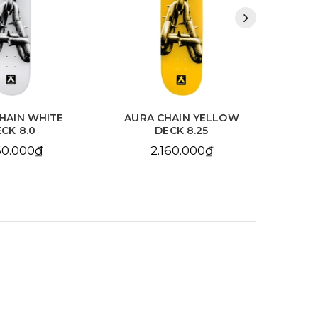
HAIN WHITE
AURA CHAIN YELLOW
BDS
CK 8.0
DECK 8.25
10
60.000₫
2.160.000₫