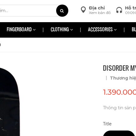
Địa chỉ
Hỗ t
Xem bản đồ
0909
FINGERBOARD
CLOTHING
ACCESSORIES
B
0
DISORDER M
|
Thương hi
1.390.00
Thông tin sản p
Title