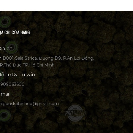
ỊA CHỈ CỬA HÀNG
ịa chỉ
 B001-Sala Sarica, Đường D9, P.An Lợi Đông,
P.Thủ Đức TP.Hồ Chí Minh
ỗ trợ & Tư vấn
0909063600
mail
aigonskateshop@gmail.com