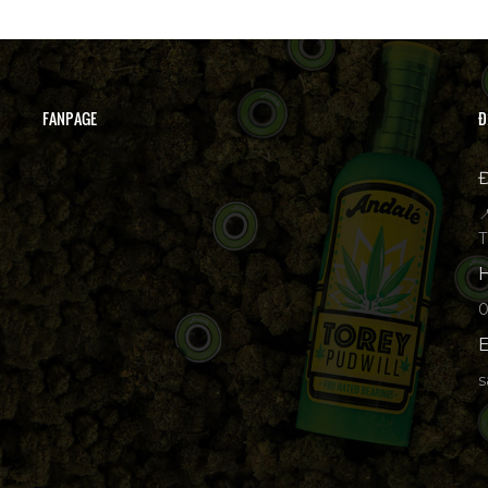
FANPAGE
Đ
Đ

T
H
p
E
s