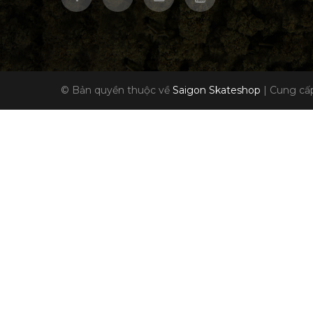
© Bản quyền thuộc về
Saigon Skateshop
|
Cung cấp