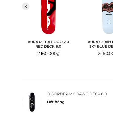
 2.0
AURA MEGA LOGO 2.0
AURA CHAIN 
.125
RED DECK 8.0
SKY BLUE DE
2.160.000₫
2.160.
DISORDER MY DAWG DECK 8.0
Hết hàng