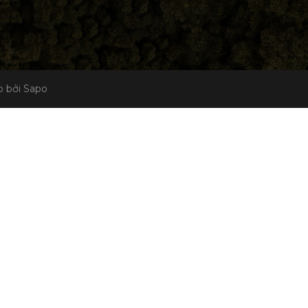
 bởi Sapo