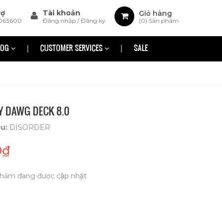
rợ
Tài khoản
Giỏ hàng
063600
Đăng nhập
/
Đăng ký
(
0
) Sản phẩm
LOG
CUSTOMER SERVICES
SALE
Y DAWG DECK 8.0
ệu:
DISORDER
0₫
hẩm đang được cập nhật