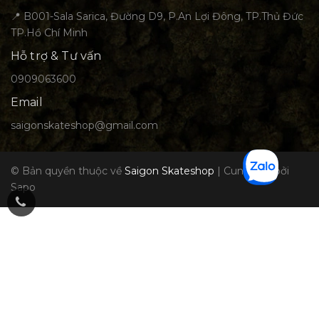
📍 B001-Sala Sarica, Đường D9, P.An Lợi Đông, TP.Thủ Đức
TP.Hồ Chí Minh
Hỗ trợ & Tư vấn
0909063600
Email
saigonskateshop@gmail.com
© Bản quyền thuộc về
Saigon Skateshop
|
Cung cấp bởi
Sapo