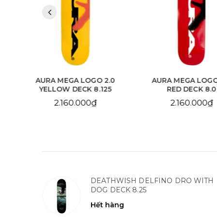
 2.0
AURA MEGA LOGO 2.0
AURA CHAIN 
.125
RED DECK 8.0
SKY BLUE DE
2.160.000₫
2.160.
DEATHWISH DELFINO DRO WITH
DOG DECK 8.25
Hết hàng