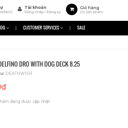
rợ
Tài khoản
Giỏ hàng
063600
Đăng nhập
/
Đăng ký
(
0
) Sản phẩm
LOG
CUSTOMER SERVICES
SALE
ELFINO DRO WITH DOG DECK 8.25
ệu:
DEATHWISH
0₫
hẩm đang được cập nhật