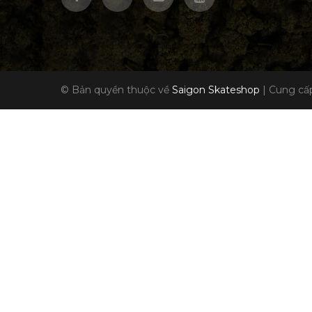
© Bản quyền thuộc về
Saigon Skateshop
|
Cung cấp