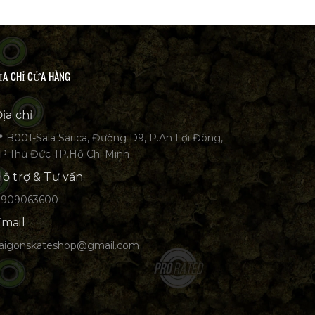
ỊA CHỈ CỬA HÀNG
ịa chỉ
 B001-Sala Sarica, Đường D9, P.An Lợi Đông,
P.Thủ Đức TP.Hồ Chí Minh
ỗ trợ & Tư vấn
0909063600
mail
aigonskateshop@gmail.com