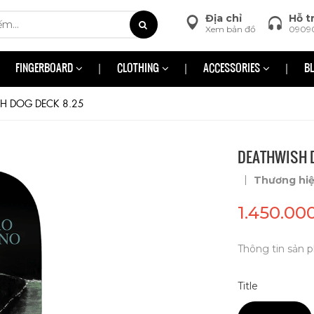
Địa chỉ
Hỗ t
Xem bản đồ
0909
FINGERBOARD
CLOTHING
ACCESSORIES
B
H DOG DECK 8.25
DEATHWISH D
|
Thương hi
1.450.00
Thông tin sản p
Title