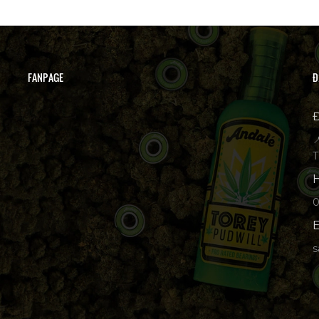
FANPAGE
Đ
Đ

T
H
p
E
s