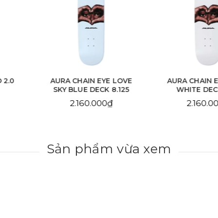
EYE LOVE
AURA CHAIN EYE LOVE
AURA C
CK 8.125
WHITE DECK 8.25
DE
000₫
2.160.000₫
2.1
Sản phẩm vừa xem