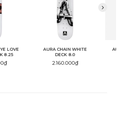
HAIN WHITE
AURA CHAIN YELLOW
BDS
CK 8.0
DECK 8.25
10
60.000₫
2.160.000₫