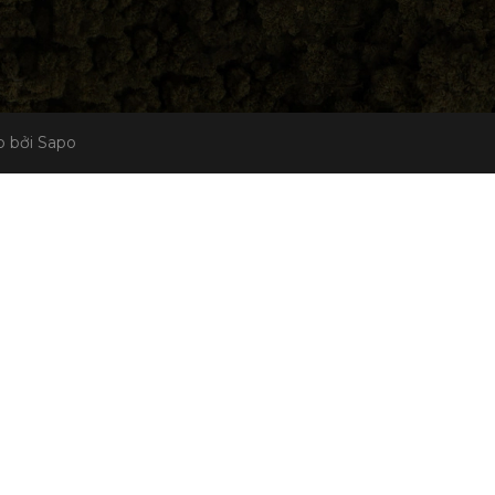
 bởi Sapo