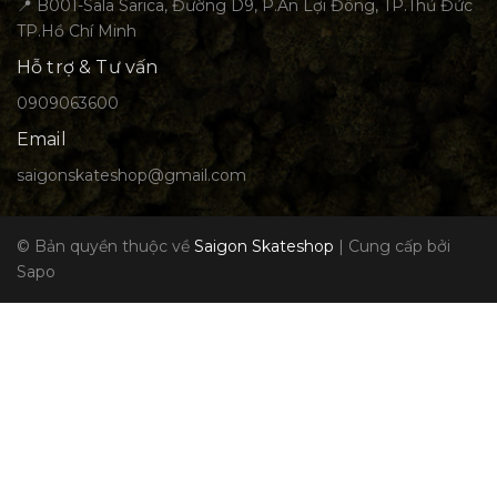
📍 B001-Sala Sarica, Đường D9, P.An Lợi Đông, TP.Thủ Đức
TP.Hồ Chí Minh
Hỗ trợ & Tư vấn
0909063600
Email
saigonskateshop@gmail.com
© Bản quyền thuộc về
Saigon Skateshop
|
Cung cấp bởi
Sapo