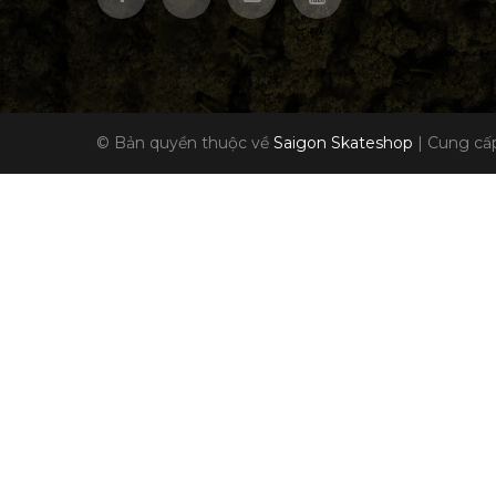
© Bản quyền thuộc về
Saigon Skateshop
|
Cung cấp