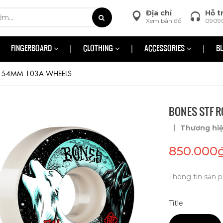
Địa chỉ
Hỗ t
Xem bản đồ
0909
FINGERBOARD
CLOTHING
ACCESSORIES
B
3 54MM 103A WHEELS
BONES STF 
|
Thương hi
850.000
Thông tin sản p
Title