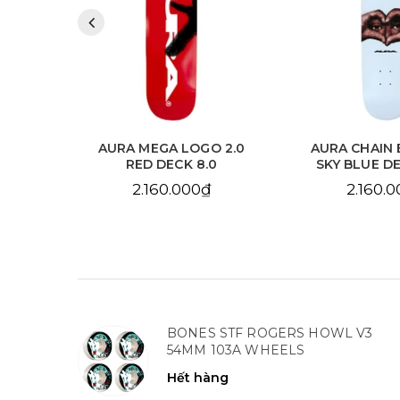
 2.0
AURA MEGA LOGO 2.0
AURA CHAIN 
.125
RED DECK 8.0
SKY BLUE DE
2.160.000₫
2.160.
BONES STF ROGERS HOWL V3
54MM 103A WHEELS
Hết hàng