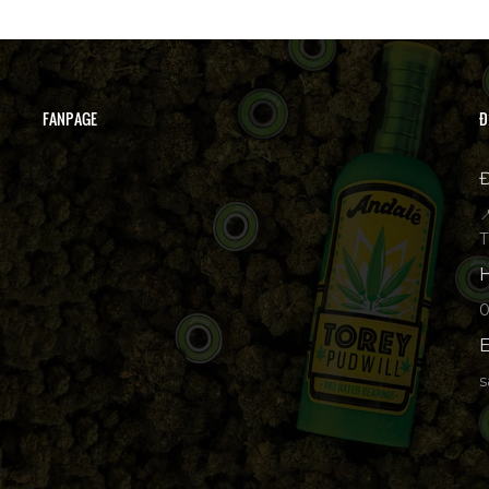
FANPAGE
Đ
Đ

T
H
p
E
s