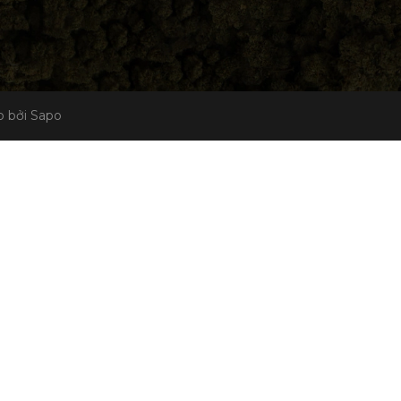
 bởi Sapo