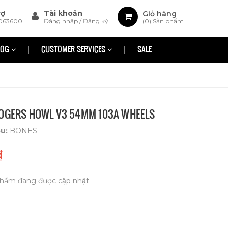
rợ
Tài khoản
Giỏ hàng
063600
Đăng nhập
/
Đăng ký
(
0
) Sản phẩm
LOG
CUSTOMER SERVICES
SALE
ROGERS HOWL V3 54MM 103A WHEELS
ệu:
BONES
₫
hẩm đang được cập nhật