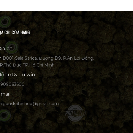
ỊA CHỈ CỬA HÀNG
ịa chỉ
 B001-Sala Sarica, Đường D9, P.An Lợi Đông,
P.Thủ Đức TP.Hồ Chí Minh
ỗ trợ & Tư vấn
0909063600
mail
aigonskateshop@gmail.com