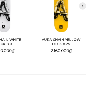
HAIN WHITE
AURA CHAIN YELLOW
BDS
CK 8.0
DECK 8.25
10
60.000₫
2.160.000₫