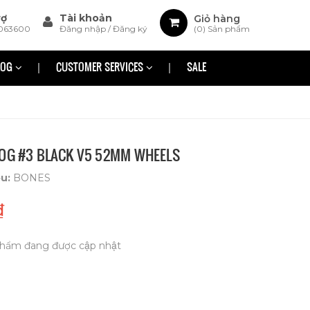
rợ
Tài khoản
Giỏ hàng
063600
Đăng nhập
/
Đăng ký
(
0
) Sản phẩm
LOG
CUSTOMER SERVICES
SALE
 OG #3 BLACK V5 52MM WHEELS
ệu:
BONES
₫
hẩm đang được cập nhật