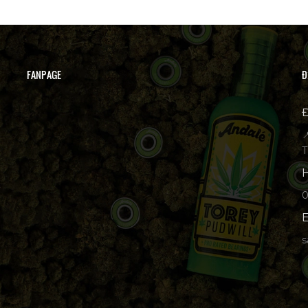
FANPAGE
Đ
Đ

T
H
p
E
s