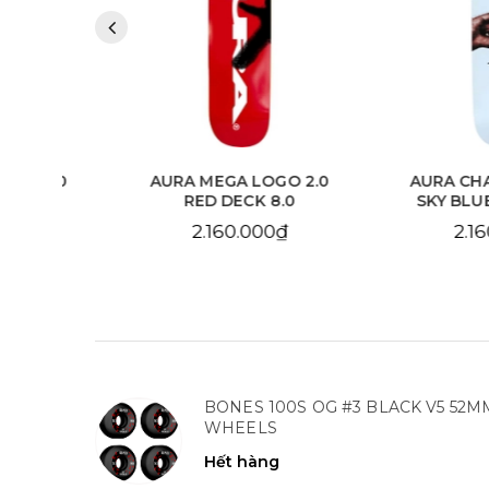
 2.0
AURA MEGA LOGO 2.0
AURA CHAIN 
.125
RED DECK 8.0
SKY BLUE DE
2.160.000₫
2.160.
BONES 100S OG #3 BLACK V5 52M
WHEELS
Hết hàng