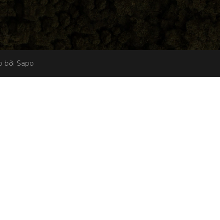
 bởi Sapo