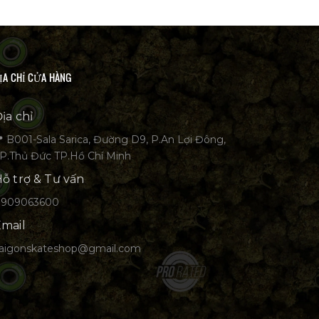
ỊA CHỈ CỬA HÀNG
ịa chỉ
 B001-Sala Sarica, Đường D9, P.An Lợi Đông,
P.Thủ Đức TP.Hồ Chí Minh
ỗ trợ & Tư vấn
0909063600
mail
aigonskateshop@gmail.com