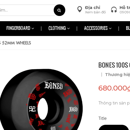
Địa chỉ
Hỗ t
Xem bản đồ
0909
FINGERBOARD
CLOTHING
ACCESSORIES
B
5 52MM WHEELS
BONES 100S
|
Thương hi
680.000
Thông tin sản p
Title