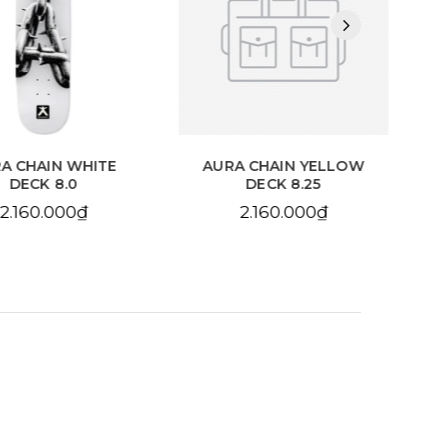
HAIN WHITE
AURA CHAIN YELLOW
BDS
CK 8.0
DECK 8.25
10
60.000₫
2.160.000₫