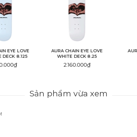
EYE LOVE
AURA CHAIN EYE LOVE
AURA C
CK 8.125
WHITE DECK 8.25
DE
000₫
2.160.000₫
2.1
Sản phẩm vừa xem
M