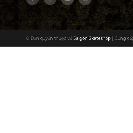
© Bản quyền thuộc về
Saigon Skateshop
|
Cung cấp