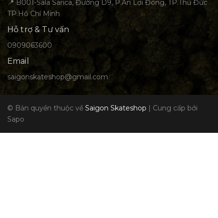
📍 B001-Sala Sarica, Đường D9, P.An Lợi Đông, TP.Thủ Đức
TP.Hồ Chí Minh
Hỗ trợ & Tư vấn
0909063600
Email
saigonskateshop@gmail.com
© Bản quyền thuộc về
Saigon Skateshop
|
Cung cấp bởi
Sapo