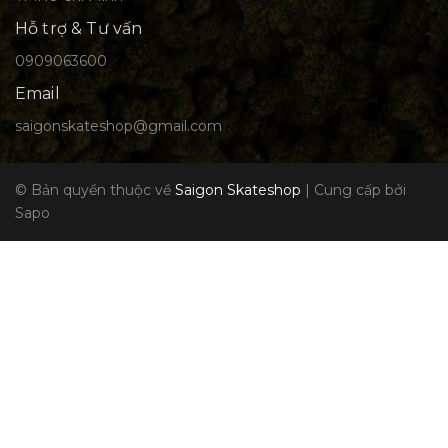
Hỗ trợ & Tư vấn
0909063600
Email
saigonskateshop@gmail.com
© Bản quyền thuộc về
Saigon Skateshop
|
Cung cấp bởi
Sapo