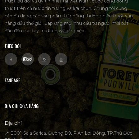
trượt lâu đời và uy tín nhất tại Việt Nam, được cộng đồng
trượt trên cả nước tin tưởng và lựa chọn. Chúng tôi cung
cấp đa dạng các sản phẩm từ những thương hiệu trượt ván
hàng đầu thế giới, đáp ứng mọi nhu cầu từ người mới bắt
đầu đến các tay trượt chuyên nghiệp.
THEO DÕI
FANPAGE
ĐỊA CHỈ CỬA HÀNG
Địa chỉ
📍 B001-Sala Sarica, Đường D9, P.An Lợi Đông, TP.Thủ Đức