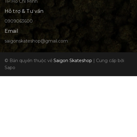
TP.Hồ Chí Minh
Hỗ trợ & Tư vấn
0909063600
Email
saigonskateshop@gmail.com
© Bản quyền thuộc về
Saigon Skateshop
|
Cung cấp bởi
Sapo