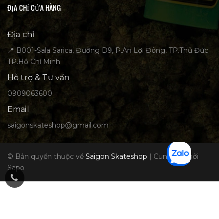
ĐỊA CHỈ CỬA HÀNG
Địa chỉ
📍 B001-Sala Sarica, Đường D9, P.An Lợi Đông, TP.Thủ Đức
TP.Hồ Chí Minh
Hỗ trợ & Tư vấn
0909063600
Email
saigonskateshop@gmail.com
© Bản quyền thuộc về
Saigon Skateshop
|
Cung cấp bởi
Sapo