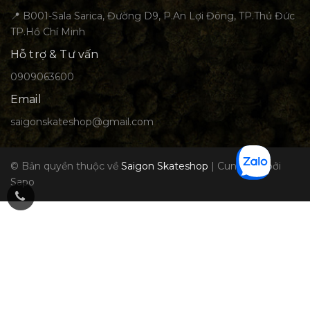
📍 B001-Sala Sarica, Đường D9, P.An Lợi Đông, TP.Thủ Đức
TP.Hồ Chí Minh
Hỗ trợ & Tư vấn
0909063600
Email
saigonskateshop@gmail.com
© Bản quyền thuộc về
Saigon Skateshop
|
Cung cấp bởi
Sapo