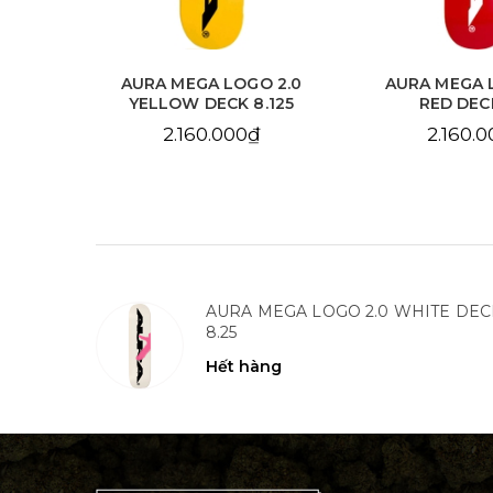
 2.0
AURA MEGA LOGO 2.0
AURA CHAIN 
.125
RED DECK 8.0
SKY BLUE DE
2.160.000₫
2.160.
AURA MEGA LOGO 2.0 WHITE DEC
8.25
Hết hàng