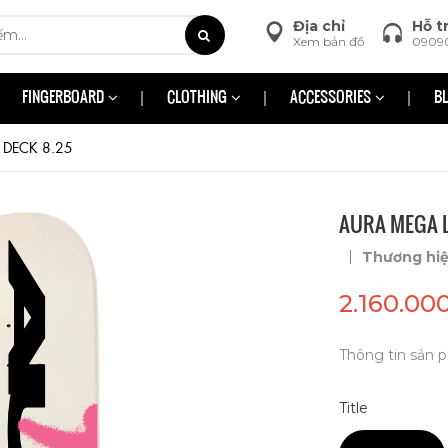
Địa chỉ
Hỗ t
Xem bản đồ
0909
FINGERBOARD
CLOTHING
ACCESSORIES
B
 DECK 8.25
AURA MEGA L
|
Thương hi
2.160.00
Thông tin sản p
Title