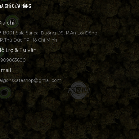
ỊA CHỈ CỬA HÀNG
ịa chỉ
 B001-Sala Sarica, Đường D9, P.An Lợi Đông,
P.Thủ Đức TP.Hồ Chí Minh
ỗ trợ & Tư vấn
0909063600
mail
aigonskateshop@gmail.com