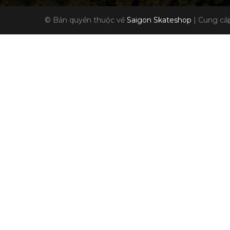
© Bản quyền thuộc về
Saigon Skateshop
|
Cung cấp