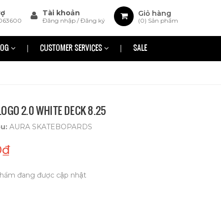
rợ
Tài khoản
Giỏ hàng
063600
Đăng nhập
/
Đăng ký
(
0
) Sản phẩm
LOG
CUSTOMER SERVICES
SALE
OGO 2.0 WHITE DECK 8.25
ệu:
AURA SKATEBOPARDS
0₫
hẩm đang được cập nhật