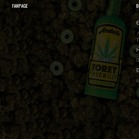
FANPAGE
Đ
Đ

T
H
p
E
s