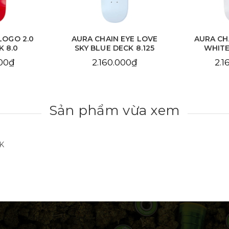
EYE LOVE
AURA CHAIN EYE LOVE
AURA C
CK 8.125
WHITE DECK 8.25
DE
000₫
2.160.000₫
2.1
Sản phẩm vừa xem
K