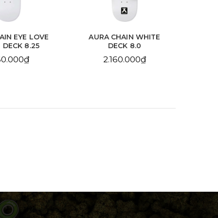
HAIN WHITE
AURA CHAIN YELLOW
BDS
CK 8.0
DECK 8.25
10
60.000₫
2.160.000₫