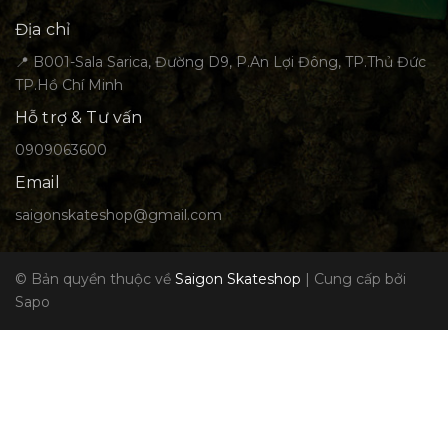
Địa chỉ
📍 B001-Sala Sarica, Đường D9, P.An Lợi Đông, TP.Thủ Đức
TP.Hồ Chí Minh
Hỗ trợ & Tư vấn
0909063600
Email
saigonskateshop@gmail.com
© Bản quyền thuộc về
Saigon Skateshop
|
Cung cấp bởi
Sapo