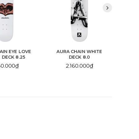
HAIN WHITE
AURA CHAIN YELLOW
BDS
CK 8.0
DECK 8.25
10
60.000₫
2.160.000₫