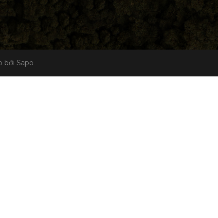
 bởi Sapo