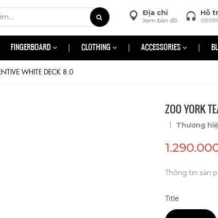
Địa chỉ
Hỗ t
Xem bản đồ
0909
FINGERBOARD
CLOTHING
ACCESSORIES
B
TIVE WHITE DECK 8.0
ZOO YORK TE
|
Thương hi
1.290.00
Thông tin sản p
Title