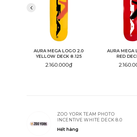
 2.0
AURA MEGA LOGO 2.0
AURA CHAIN 
.125
RED DECK 8.0
SKY BLUE DE
2.160.000₫
2.160.
ZOO YORK TEAM PHOTO
INCENTIVE WHITE DECK 8.0
Hết hàng