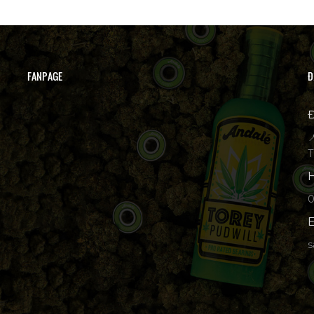
FANPAGE
Đ
Đ

T
H
p
E
s