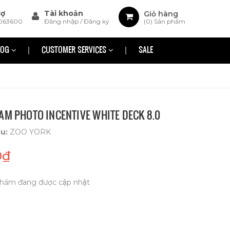
rợ
Tài khoản
Giỏ hàng
063600
Đăng nhập
/
Đăng ký
(
0
) Sản phẩm
LOG
CUSTOMER SERVICES
SALE
AM PHOTO INCENTIVE WHITE DECK 8.0
ệu:
ZOO YORK
0₫
hẩm đang được cập nhật