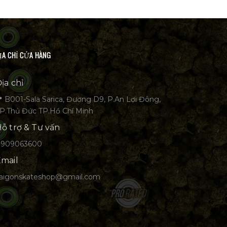
ỊA CHỈ CỬA HÀNG
ịa chỉ
 B001-Sala Sarica, Đường D9, P.An Lợi Đông,
P.Thủ Đức TP.Hồ Chí Minh
ỗ trợ & Tư vấn
0909063600
mail
aigonskateshop@gmail.com