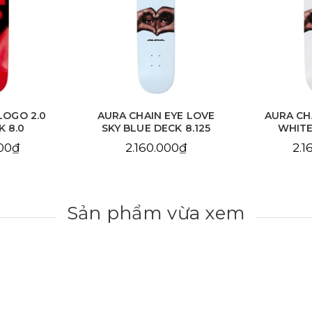
EYE LOVE
AURA CHAIN EYE LOVE
AURA C
CK 8.125
WHITE DECK 8.25
DE
000₫
2.160.000₫
2.1
Sản phẩm vừa xem