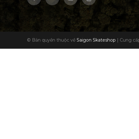
© Bản quyền thuộc về
Saigon Skateshop
|
Cung cấp