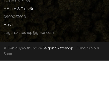
TP.Hồ Chí Minh
Hỗ trợ & Tư vấn
0909063600
Email
saigonskateshop@gmail.com
© Bản quyền thuộc về
Saigon Skateshop
|
Cung cấp bởi
Sapo