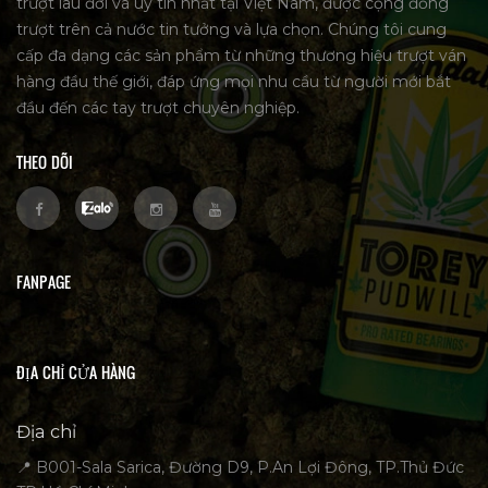
trượt lâu đời và uy tín nhất tại Việt Nam, được cộng đồng
trượt trên cả nước tin tưởng và lựa chọn. Chúng tôi cung
cấp đa dạng các sản phẩm từ những thương hiệu trượt ván
hàng đầu thế giới, đáp ứng mọi nhu cầu từ người mới bắt
đầu đến các tay trượt chuyên nghiệp.
THEO DÕI
FANPAGE
ĐỊA CHỈ CỬA HÀNG
Địa chỉ
📍 B001-Sala Sarica, Đường D9, P.An Lợi Đông, TP.Thủ Đức