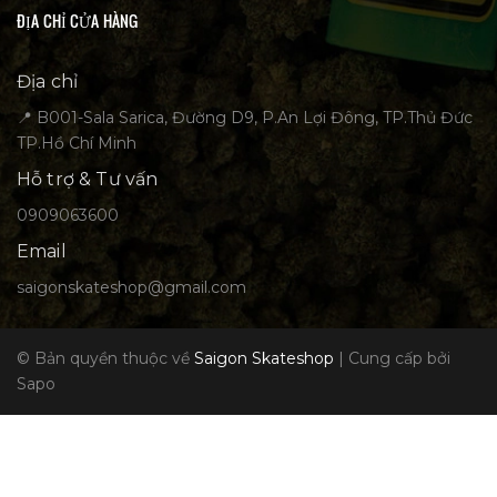
ĐỊA CHỈ CỬA HÀNG
Địa chỉ
📍 B001-Sala Sarica, Đường D9, P.An Lợi Đông, TP.Thủ Đức
TP.Hồ Chí Minh
Hỗ trợ & Tư vấn
0909063600
Email
saigonskateshop@gmail.com
© Bản quyền thuộc về
Saigon Skateshop
|
Cung cấp bởi
Sapo