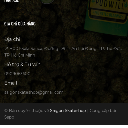
ĐỊA CHỈ CỬA HÀNG
Địa chỉ
📍 B001-Sala Sarica, Đường D9, P.An Lợi Đông, TP.Thủ Đức
TP.Hồ Chí Minh
Hỗ trợ & Tư vấn
0909063600
Email
saigonskateshop@gmail.com
© Bản quyền thuộc về
Saigon Skateshop
|
Cung cấp bởi
Sapo